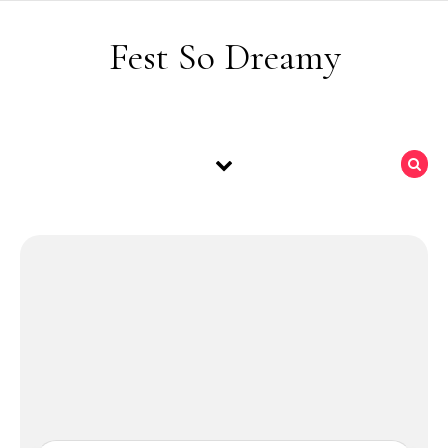
Skip to content
Fest So Dreamy